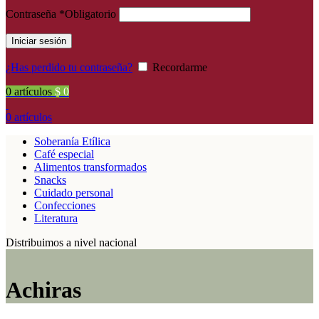
Contraseña
*
Obligatorio
Iniciar sesión
¿Has perdido tu contraseña?
Recordarme
0
artículos
$
0
0
artículos
Soberanía Etílica
Café especial
Alimentos transformados
Snacks
Cuidado personal
Confecciones
Literatura
Distribuimos a nivel nacional
Achiras