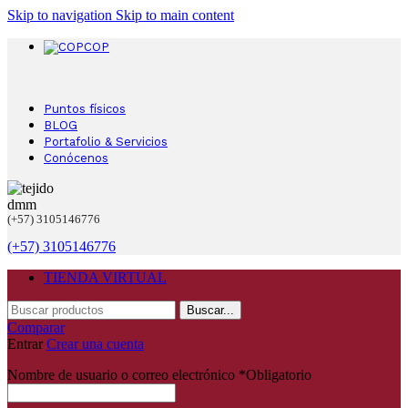
Skip to navigation
Skip to main content
COP
Puntos físicos
BLOG
Portafolio & Servicios
Conócenos
(+57) 3105146776
(+57) 3105146776
TIENDA VIRTUAL
Buscar...
Comparar
Entrar
Crear una cuenta
Nombre de usuario o correo electrónico
*
Obligatorio