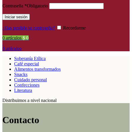
Contraseña
*
Obligatorio
Iniciar sesión
¿Has perdido tu contraseña?
Recordarme
0
artículos
$
0
0
artículos
Soberanía Etílica
Café especial
Alimentos transformados
Snacks
Cuidado personal
Confecciones
Literatura
Distribuimos a nivel nacional
Contacto