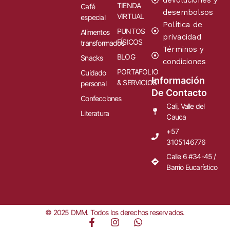
devoluciones y
TIENDA
Café
desembolsos
VIRTUAL
especial
Política de
PUNTOS
Alimentos
privacidad
FÍSICOS
transformados
Términos y
BLOG
Snacks
condiciones
PORTAFOLIO
Cuidado
Información
& SERVICIOS
personal
De Contacto
Confecciones
Cali, Valle del
Literatura
Cauca
+57
3105146776
Calle 6 #34-45 /
Barrio Eucarístico
© 2025 DMM. Todos los derechos reservados.