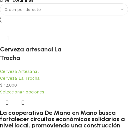
Pronto sede física en Cali
Ver columnas
Estamos construyendo la casa de la paz para del sur
occidente colombiano
Conoce los detalles
Cerveza artesanal La
Trocha
Cerveza Artesanal
Cerveza La Trocha
$
12.000
Seleccionar opciones
La cooperativa De Mano en Mano busca
fortalecer circuitos económicos solidarios a
nivel local, promoviendo una construcción