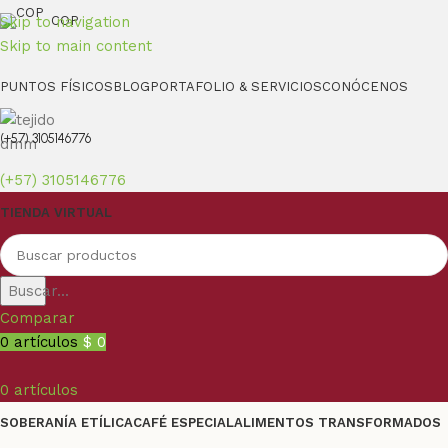
Skip to navigation
COP
Skip to main content
PUNTOS FÍSICOS
BLOG
PORTAFOLIO & SERVICIOS
CONÓCENOS
(+57) 3105146776
(+57) 3105146776
TIENDA VIRTUAL
Buscar...
Comparar
0
artículos
$
0
0
artículos
SOBERANÍA ETÍLICA
CAFÉ ESPECIAL
ALIMENTOS TRANSFORMADOS