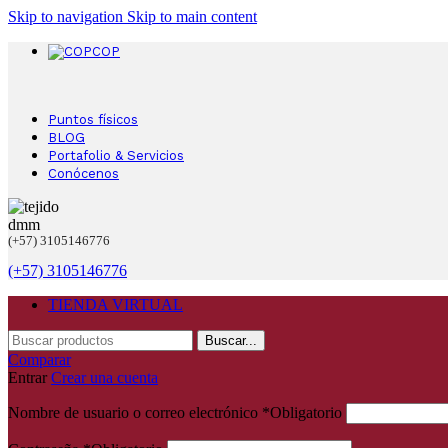
Skip to navigation
Skip to main content
COP
Puntos físicos
BLOG
Portafolio & Servicios
Conócenos
(+57) 3105146776
(+57) 3105146776
TIENDA VIRTUAL
Buscar...
Comparar
Entrar
Crear una cuenta
Nombre de usuario o correo electrónico
*
Obligatorio