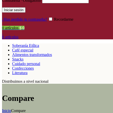
Contraseña
*
Obligatorio
Iniciar sesión
¿Has perdido tu contraseña?
Recordarme
0
artículos
$
0
0
artículos
Soberanía Etílica
Café especial
Alimentos transformados
Snacks
Cuidado personal
Confecciones
Literatura
Distribuimos a nivel nacional
Compare
Inicio
Compare