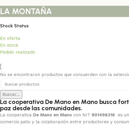
LA MONTAÑA
Stock Status
En oferta
En stock
Pedido realizado
Pronto sede física en Cali
No se encontraron productos que concuerden con la selecci
Estamos construyendo la casa de la paz para del sur occidente
Conoce los detalles
Buscar...
La cooperativa De Mano en Mano busca fortal
paz desde las comunidades.
La cooperativa
De Mano en Mano
con NIT
901498316
es una
comercio justo y la colaboración entre productores y consum