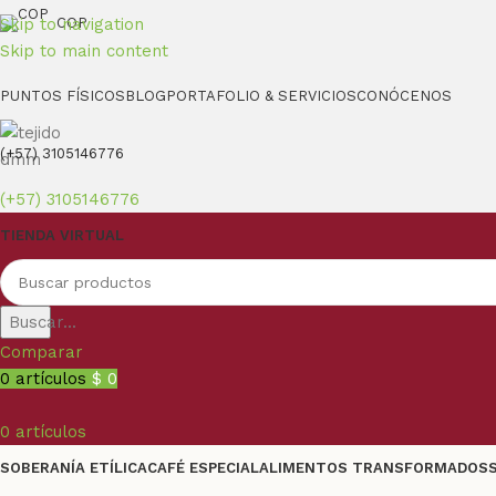
Skip to navigation
COP
Skip to main content
PUNTOS FÍSICOS
BLOG
PORTAFOLIO & SERVICIOS
CONÓCENOS
(+57) 3105146776
(+57) 3105146776
TIENDA VIRTUAL
Buscar...
Comparar
0
artículos
$
0
0
artículos
SOBERANÍA ETÍLICA
CAFÉ ESPECIAL
ALIMENTOS TRANSFORMADOS