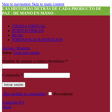
Skip to navigation
Skip to main content
LAS HISTORIAS DETRÁS DE CADA PRODUCTO DE
PAZ - DE MANO EN MANO -
TIENDA VIRTUAL
PUNTOS FÍSICOS
BLOG
PORTAFOLIO & SERVICIOS
Acceso / Registro
Entrar
Crear una cuenta
Nombre de usuario o correo electrónico
*
Contraseña
*
Iniciar sesión
¿Has perdido tu contraseña?
Recordarme
0
artículos
$
0
Menú