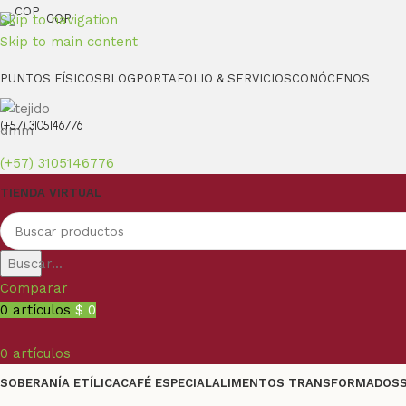
Skip to navigation
COP
Skip to main content
PUNTOS FÍSICOS
BLOG
PORTAFOLIO & SERVICIOS
CONÓCENOS
(+57) 3105146776
(+57) 3105146776
TIENDA VIRTUAL
Buscar...
Comparar
0
artículos
$
0
0
artículos
SOBERANÍA ETÍLICA
CAFÉ ESPECIAL
ALIMENTOS TRANSFORMADOS