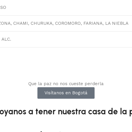
DSO
ZONA
,
CHAMI
,
CHURUKA
,
COROMORO
,
FARIANA
,
LA NIEBLA
 ALC.
Que la paz no nos cueste perderla
Visítanos en Bogotá
oyanos a tener nuestra casa de la 