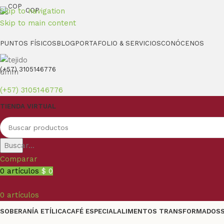
Skip to navigation
COP
Skip to main content
PUNTOS FÍSICOS
BLOG
PORTAFOLIO & SERVICIOS
CONÓCENOS
(+57) 3105146776
(+57) 3105146776
TIENDA VIRTUAL
Buscar...
Comparar
0
artículos
$
0
0
artículos
SOBERANÍA ETÍLICA
CAFÉ ESPECIAL
ALIMENTOS TRANSFORMADOS