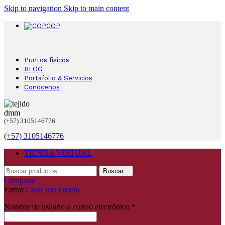
Skip to navigation
Skip to main content
COP
Puntos físicos
BLOG
Portafolio & Servicios
Conócenos
(+57) 3105146776
(+57) 3105146776
TIENDA VIRTUAL
Buscar...
Comparar
Entrar
Crear una cuenta
Nombre de usuario o correo electrónico
*