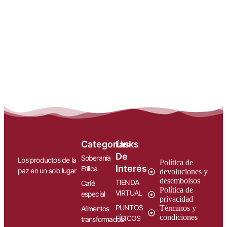
Categorías
Links
De
Soberanía
Los productos de la
Política de
Interés
Etílica
paz en un solo lugar
devoluciones y
desembolsos
TIENDA
Café
Política de
VIRTUAL
especial
privacidad
PUNTOS
Términos y
Alimentos
condiciones
FÍSICOS
transformados