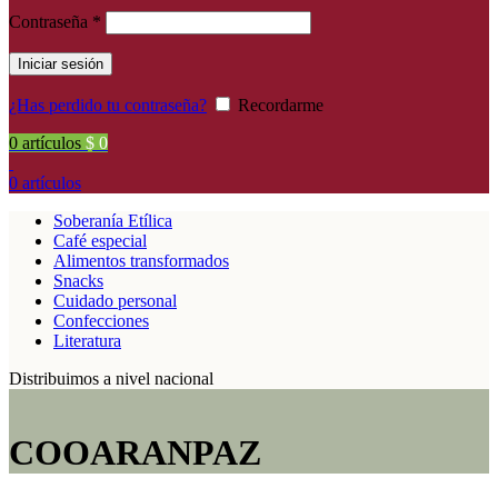
Contraseña
*
Iniciar sesión
¿Has perdido tu contraseña?
Recordarme
0
artículos
$
0
0
artículos
Soberanía Etílica
Café especial
Alimentos transformados
Snacks
Cuidado personal
Confecciones
Literatura
Distribuimos a nivel nacional
COOARANPAZ