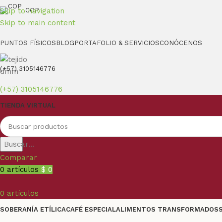
Skip to navigation
COP
Skip to main content
PUNTOS FÍSICOS
BLOG
PORTAFOLIO & SERVICIOS
CONÓCENOS
(+57) 3105146776
(+57) 3105146776
TIENDA VIRTUAL
Buscar...
Comparar
0
artículos
$
0
0
artículos
SOBERANÍA ETÍLICA
CAFÉ ESPECIAL
ALIMENTOS TRANSFORMADOS