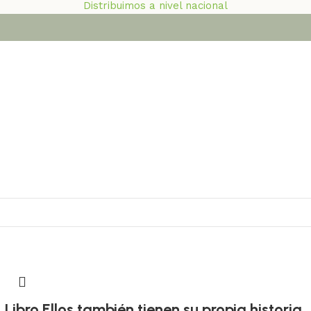
Distribuimos a nivel nacional
 colombiano
Libro Ellos también tienen su propia historia