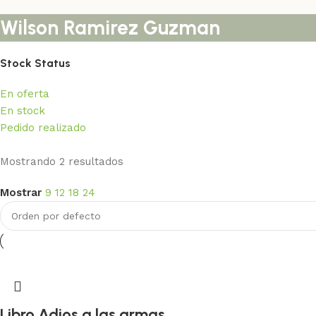
Wilson Ramirez Guzman
Stock Status
En oferta
En stock
Pedido realizado
Pronto sede física en Cali
Mostrando 2 resultados
Mostrar
9
12
18
24
Estamos construyendo la casa de la paz para del sur occidente
Conoce los detalles
Libro Adios a las armas