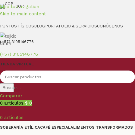
Skip to navigation
COP
Skip to main content
PUNTOS FÍSICOS
BLOG
PORTAFOLIO & SERVICIOS
CONÓCENOS
(+57) 3105146776
(+57) 3105146776
TIENDA VIRTUAL
Buscar...
Comparar
0
artículos
$
0
0
artículos
SOBERANÍA ETÍLICA
CAFÉ ESPECIAL
ALIMENTOS TRANSFORMADOS