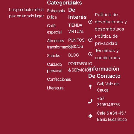
Categorías
Links
De
Los productos de la
Soberanía
Política de
paz en un solo lugar
Interés
Etílica
devoluciones y
TIENDA
Café
desembolsos
VIRTUAL
especial
Política de
PUNTOS
Alimentos
privacidad
FÍSICOS
transformados
Términos y
BLOG
Snacks
condiciones
PORTAFOLIO
Cuidado
Información
& SERVICIOS
personal
De Contacto
Confecciones
Cali, Valle del
Literatura
Cauca
+57
3105146776
Calle 6 #34-45 /
Barrio Eucarístico