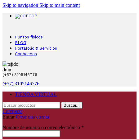
Skip to navigation
Skip to main content
COP
Puntos físicos
BLOG
Portafolio & Servicios
Conócenos
(+57) 3105146776
(+57) 3105146776
TIENDA VIRTUAL
Buscar...
Comparar
Entrar
Crear una cuenta
Nombre de usuario o correo electrónico
*