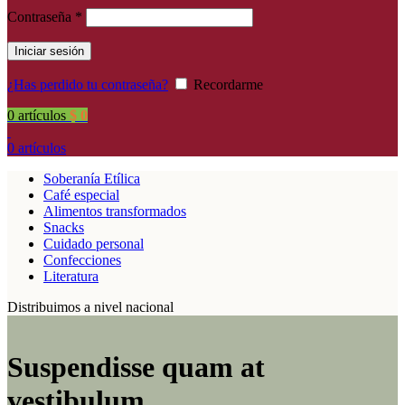
Contraseña
*
Iniciar sesión
¿Has perdido tu contraseña?
Recordarme
0
artículos
$
0
0
artículos
Soberanía Etílica
Café especial
Alimentos transformados
Snacks
Cuidado personal
Confecciones
Literatura
Distribuimos a nivel nacional
Suspendisse quam at
vestibulum