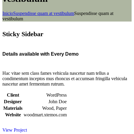
Inicio
Suspendisse quam at vestibulum
Suspendisse quam at
vestibulum
Sticky Sidebar
Details available with Every Demo
Hac vitae sem class fames vehicula nascetur nam tellus a
condimentum inceptos mus rhoncus et accumsan fringilla vehicula
nascetur amet fermentum rutrum.
Client
WordPress
Designer
John Doe
Materials
Wood, Paper
Website
woodmart.xtemos.com
View Project