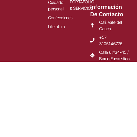
PORTAFOLIO
Cuidado
Información
& SERVICIOS
personal
De Contacto
Confecciones
Cali, Valle del
Literatura
Cauca
+57
3105146776
Calle 6 #34-45 /
Barrio Eucarístico
© 2025 DMM. Todos los derechos reservados.
Tienda
Lista de deseos
0
artículos
Carrito
Mi cuenta