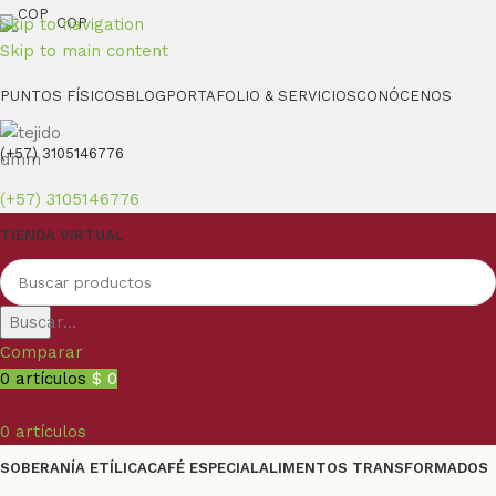
Skip to navigation
COP
Skip to main content
PUNTOS FÍSICOS
BLOG
PORTAFOLIO & SERVICIOS
CONÓCENOS
(+57) 3105146776
(+57) 3105146776
TIENDA VIRTUAL
Buscar...
Comparar
0
artículos
$
0
0
artículos
SOBERANÍA ETÍLICA
CAFÉ ESPECIAL
ALIMENTOS TRANSFORMADOS