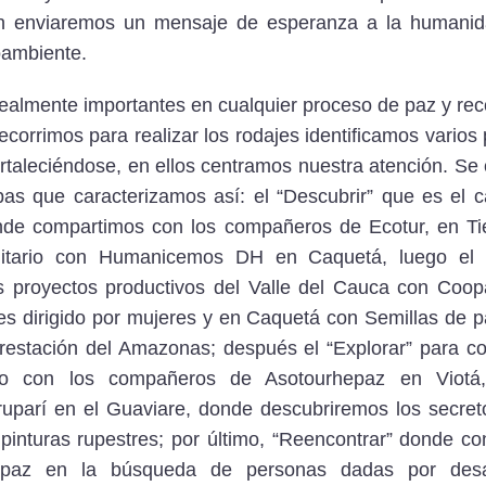
ón enviaremos un mensaje de esperanza a la humanid
oambiente.
ealmente importantes en cualquier proceso de paz y reco
ecorrimos para realizar los rodajes identificamos varios
ortaleciéndose, en ellos centramos nuestra atención. Se 
as que caracterizamos así: el “Descubrir” que es el c
onde compartimos con los compañeros de Ecotur, en Tie
itario con Humanicemos DH en Caquetá, luego el “
 proyectos productivos del Valle del Cauca con Coopa
es dirigido por mujeres y en Caquetá con Semillas de 
orestación del Amazonas; después el “Explorar” para c
smo con los compañeros de Asotourhepaz en Viotá
uparí en el Guaviare, donde descubriremos los secreto
inturas rupestres; por último, “Reencontrar” donde c
 paz en la búsqueda de personas dadas por desa