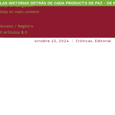
LAS HISTORIAS DETRÁS DE CADA PRODUCTO DE PAZ - DE 
Skip to navigation
Skip to main content
Acceso / Registro
0
artículos
$
0
Menú
octubre 22, 2024
Crónicas
,
Editorial
RE-EXISTENCI
PRODUCIDA P
LA COP16
Audiovisuales
,
documental
,