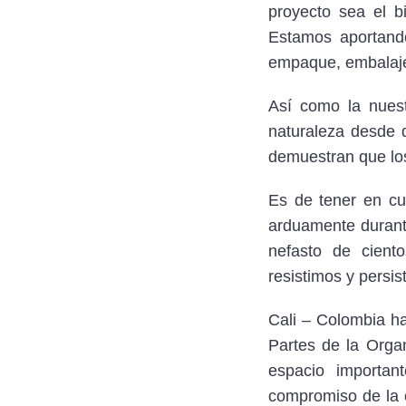
proyecto sea el b
Estamos aportando
empaque, embalaje 
Así como la nuest
naturaleza desde d
demuestran que los
Es de tener en c
arduamente durant
nefasto de ciento
resistimos y persi
Cali – Colombia ha
Partes de la Orga
espacio
importa
compromiso de la 