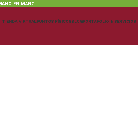
MANO EN MANO -
TIENDA VIRTUAL
PUNTOS FÍSICOS
BLOG
PORTAFOLIO & SERVICIOS
AS UNA SERIE DOCU
OR DE MANO EN MAN
servicios