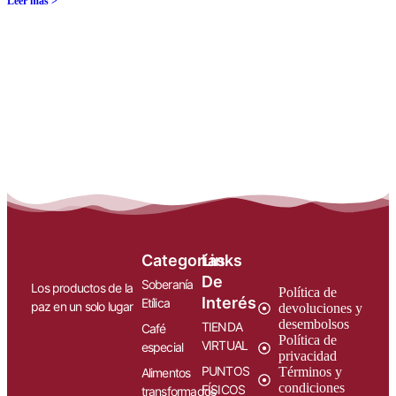
Leer más >
Categorías
Links
De
Soberanía
Los productos de la
Política de
Interés
Etílica
paz en un solo lugar
devoluciones y
desembolsos
TIENDA
Café
Política de
VIRTUAL
especial
privacidad
PUNTOS
Términos y
Alimentos
condiciones
FÍSICOS
transformados