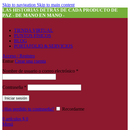
Skip to navigation
Skip to main content
LAS HISTORIAS DETRÁS DE CADA PRODUCTO DE
PAZ - DE MANO EN MANO -
TIENDA VIRTUAL
PUNTOS FÍSICOS
BLOG
PORTAFOLIO & SERVICIOS
Acceso / Registro
Entrar
Crear una cuenta
Nombre de usuario o correo electrónico
*
Contraseña
*
Iniciar sesión
¿Has perdido tu contraseña?
Recordarme
0
artículos
$
0
Menú