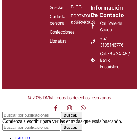
BLOG
Información
Snacks
De Contacto
PORTAFOLIO
Cuidado
& SERVICIOS
personal
Cali, Valle del
Cauca
Confecciones
+57
Literatura
3105146776
Calle 6 #34-45 /
Barrio
Eucarístico
© 2025 DMM. Todos los derechos reservados.
Buscar...
Comienza a escribir para ver las entradas que estás buscando.
Buscar...
INICIO