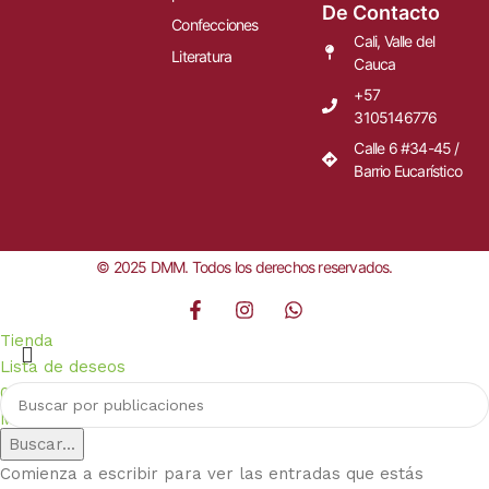
De Contacto
Confecciones
Cali, Valle del
Literatura
Cauca
+57
3105146776
Calle 6 #34-45 /
Barrio Eucarístico
© 2025 DMM. Todos los derechos reservados.
Tienda
Lista de deseos
0
artículos
Carrito
Mi cuenta
Buscar...
Comienza a escribir para ver las entradas que estás