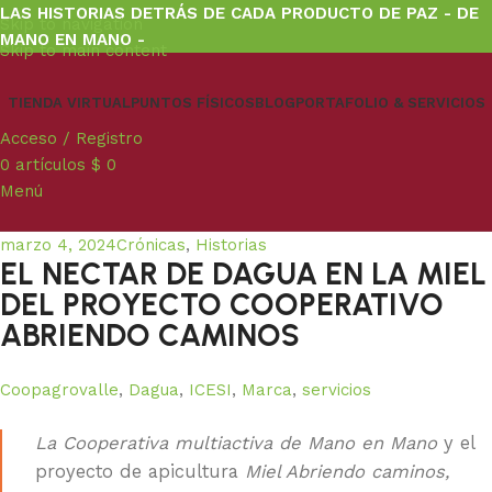
LAS HISTORIAS DETRÁS DE CADA PRODUCTO DE PAZ - DE
Skip to navigation
MANO EN MANO -
Skip to main content
TIENDA VIRTUAL
PUNTOS FÍSICOS
BLOG
PORTAFOLIO & SERVICIOS
Acceso / Registro
0
artículos
$
0
Menú
marzo 4, 2024
Crónicas
,
Historias
EL NECTAR DE DAGUA EN LA MIEL
DEL PROYECTO COOPERATIVO
ABRIENDO CAMINOS
Coopagrovalle
,
Dagua
,
ICESI
,
Marca
,
servicios
La Cooperativa multiactiva de Mano en Mano
y el
proyecto de apicultura
Miel Abriendo caminos,