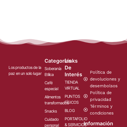
Categorías
Links
De
Los productos de la
Soberanía
Política de
paz en un solo lugar
Interés
Etílica
devoluciones y
TIENDA
Café
desembolsos
VIRTUAL
especial
Política de
PUNTOS
Alimentos
privacidad
FÍSICOS
transformados
Términos y
BLOG
Snacks
condiciones
PORTAFOLIO
Cuidado
Información
& SERVICIOS
personal