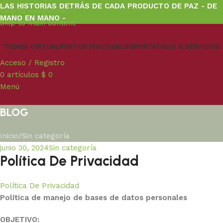
LAS HISTORIAS DETRÁS DE CADA PRODUCTO DE PAZ - DE
Skip to navigation
MANO EN MANO -
Skip to main content
TIENDA VIRTUAL
PUNTOS FÍSICOS
BLOG
PORTAFOLIO & SERVICIOS
Acceso / Registro
0
artículos
$
0
Menú
BLOG
Inicio
Sin categoría
junio 30, 2024
Sin categoría
Política De Privacidad
Política De Privacidad
Política de manejo de bases de datos personales
OBJETIVO: