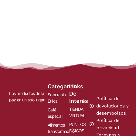
Categorías
Links
De
Los productos de la
Soberanía
Política de
paz en un solo lugar
Interés
Etílica
devoluciones y
TIENDA
Café
desembolsos
VIRTUAL
especial
Política de
PUNTOS
Alimentos
privacidad
FÍSICOS
transformados
Términos y