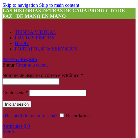
Skip to navigation
Skip to main content
LAS HISTORIAS DETRÁS DE CADA PRODUCTO DE
PAZ - DE MANO EN MANO -
TIENDA VIRTUAL
PUNTOS FÍSICOS
BLOG
PORTAFOLIO & SERVICIOS
Acceso / Registro
Entrar
Crear una cuenta
Nombre de usuario o correo electrónico
*
Contraseña
*
Iniciar sesión
¿Has perdido tu contraseña?
Recordarme
0
artículos
$
0
Menú