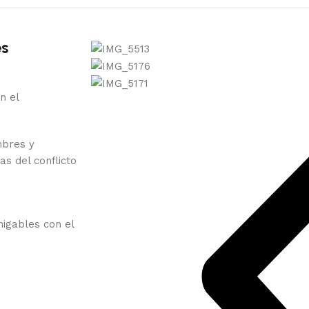
es
n el
mbres y
s del conflicto
migables con el