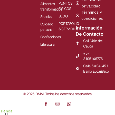
Política de
PUNTOS
Alimentos
privacidad
FÍSICOS
transformados
Términos y
BLOG
Snacks
condiciones
PORTAFOLIO
Cuidado
Información
& SERVICIOS
personal
De Contacto
Confecciones
Cali, Valle del
Literatura
Cauca
+57
3105146776
Calle 6 #34-45 /
Barrio Eucarístico
© 2025 DMM. Todos los derechos reservados.
Tienda