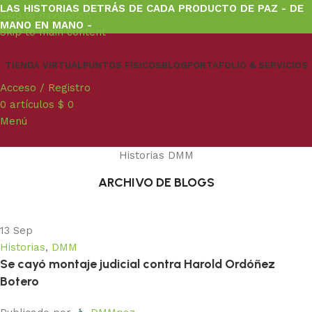
LAS HISTORIAS DETRÁS DE CADA PRODUCTO DE PAZ - DE
Skip to navigation
MANO EN MANO -
Skip to main content
TIENDA VIRTUAL
PUNTOS FÍSICOS
BLOG
PORTAFOLIO & SERVICIOS
Acceso / Registro
0
artículos
$
0
Menú
Historias DMM
ARCHIVO DE BLOGS
13
Sep
Historias
,
DMM
Se cayó montaje judicial contra Harold Ordóñez
Botero