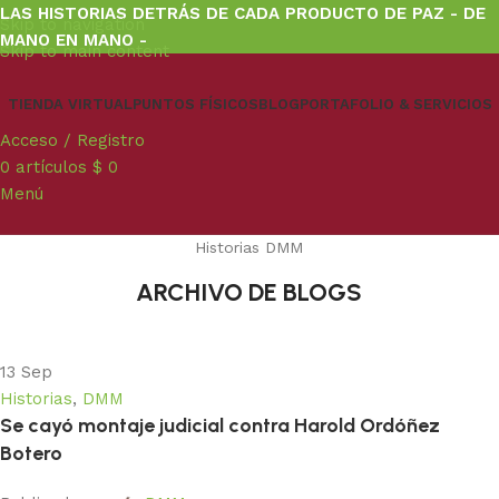
LAS HISTORIAS DETRÁS DE CADA PRODUCTO DE PAZ - DE
Skip to navigation
MANO EN MANO -
Skip to main content
TIENDA VIRTUAL
PUNTOS FÍSICOS
BLOG
PORTAFOLIO & SERVICIOS
Acceso / Registro
0
artículos
$
0
Menú
Historias DMM
ARCHIVO DE BLOGS
13
Sep
Historias
,
DMM
Se cayó montaje judicial contra Harold Ordóñez
Botero