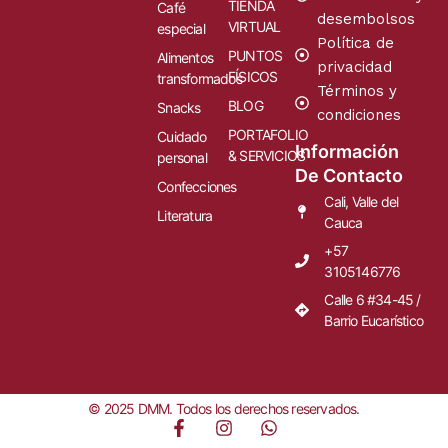
TIENDA
Café
desembolsos
VIRTUAL
especial
Política de
PUNTOS
Alimentos
privacidad
FÍSICOS
transformados
Términos y
BLOG
Snacks
condiciones
PORTAFOLIO
Cuidado
Información
& SERVICIOS
personal
De Contacto
Confecciones
Cali, Valle del
Literatura
Cauca
+57
3105146776
Calle 6 #34-45 /
Barrio Eucarístico
© 2025 DMM. Todos los derechos reservados.